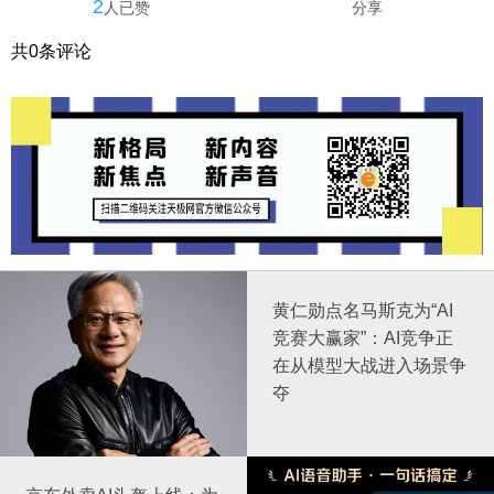
2
人已赞
分享
共
0
条评论
黄仁勋点名马斯克为“AI
竞赛大赢家”：AI竞争正
在从模型大战进入场景争
夺