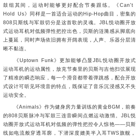
鼓组其间，运动时能够更好配合节奏跟练。《Can’t
Hold Us》同样是一首适合运动的Hip-Hop曲目，密集的
808贝斯线与军鼓切分是这首歌的灵魂。JBL悦动圈开放
式运动耳机对低频弹性把控出色，贝斯的涟漪感从脚底向
上蔓延，同时声场依旧拥有开阔表现，人声、乐器分层清
晰不黏连。
《Uptown Funk》更加能够凸显JBL悦动圈开放式
运动耳机的运动属性，放克节奏里的贝斯与吉他扫弦展现
了精准的瞬态响应，每一个滑音都带着弹跳感，配合开放
式设计可听见环境音的特点，既保证了音乐沉浸感又不失
运动安全。
《Animals》作为健身房力量训练的黄金BGM，前奏
的808贝斯脉冲与军鼓三连音瞬间点燃运动激情。JBL悦
动圈开放式运动耳机对低频的弹性把控令人惊艳——贝斯
线如电流般穿透耳廓，下潜深度媲美半入耳TWS旗舰，