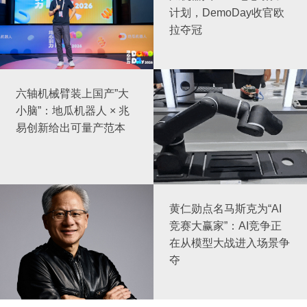
计划，DemoDay收官欧
拉夺冠
六轴机械臂装上国产”大
小脑”：地瓜机器人 × 兆
易创新给出可量产范本
黄仁勋点名马斯克为“AI
竞赛大赢家”：AI竞争正
在从模型大战进入场景争
夺