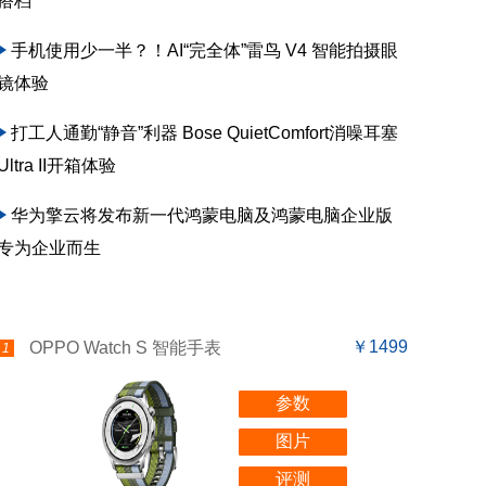
搭档”
手机使用少一半？！AI“完全体”雷鸟 V4 智能拍摄眼
镜体验
打工人通勤“静音”利器 Bose QuietComfort消噪耳塞
Ultra II开箱体验
华为擎云将发布新一代鸿蒙电脑及鸿蒙电脑企业版
专为企业而生
￥1499
OPPO Watch S 智能手表
1
参数
图片
评测