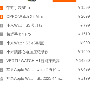
￥1599
荣耀手表5Pro
2
￥2099
OPPO Watch X2 Mini
3
￥799
小米Watch S3 蓝牙版
4
￥1519
荣耀手表4 Pro
5
￥999
小米Watch S3 eSIM版
6
￥1999
小米腕部心电血压记录仪
7
￥14880
VERTU WATCH H1智能穿戴高奢男士女士威图礼盒
8
￥6499
苹果Apple Watch Ultra 2 野径回环式表带
9
￥2199
苹果Apple Watch SE 2023 44mm GPS 织物表带
10