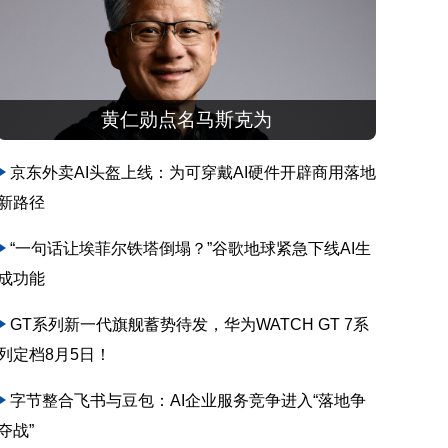
黄仁勋点名马斯克为
京东外卖AI头盔上线：为可穿戴AI硬件开辟商用落地
新路径
“一句话让埃菲尔铁塔倒塌？”谷歌地球紧急下线AI生
成功能
GT系列新一代旗舰蓄势待发，华为WATCH GT 7系
列定档8月5日！
字节整合飞书与豆包：AI企业服务竞争进入“落地争
夺战”