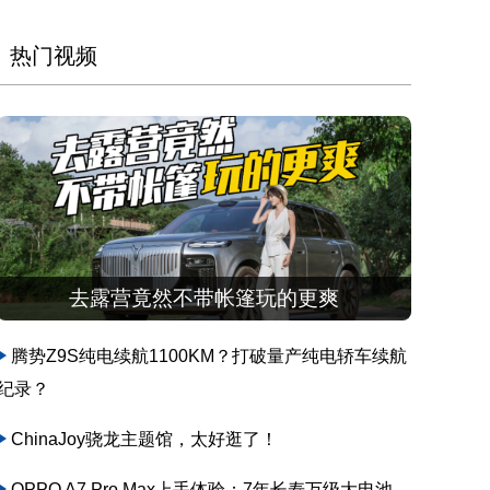
热门视频
去露营竟然不带帐篷玩的更爽
腾势Z9S纯电续航1100KM？打破量产纯电轿车续航
纪录？
ChinaJoy骁龙主题馆，太好逛了！
OPPO A7 Pro Max上手体验：7年长寿万级大电池