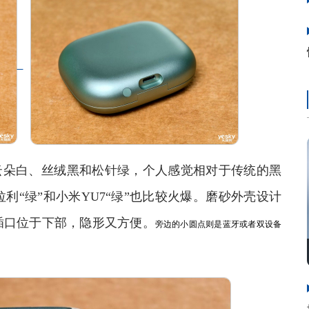
云朵白、丝绒黑和松针绿，个人感觉相对于传统的黑
“绿”和小米YU7“绿”也比较火爆。磨砂外壳设计
C插口位于下部，隐形又方便。
旁边的小圆点则是蓝牙或者双设备