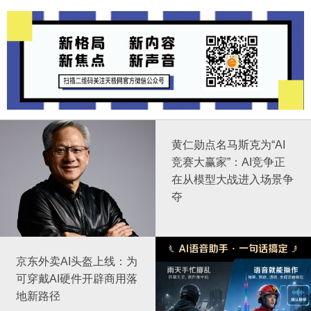
黄仁勋点名马斯克为“AI
竞赛大赢家”：AI竞争正
在从模型大战进入场景争
夺
京东外卖AI头盔上线：为
可穿戴AI硬件开辟商用落
地新路径