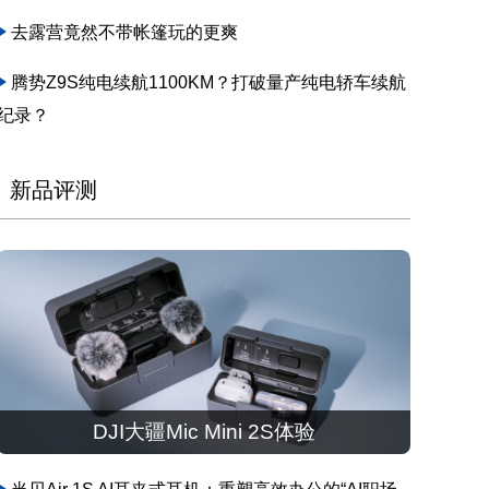
去露营竟然不带帐篷玩的更爽
腾势Z9S纯电续航1100KM？打破量产纯电轿车续航
纪录？
新品评测
DJI大疆Mic Mini 2S体验