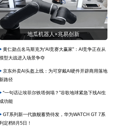
地瓜机器人×兆易创新
黄仁勋点名马斯克为“AI竞赛大赢家”：AI竞争正在从
模型大战进入场景争夺
京东外卖AI头盔上线：为可穿戴AI硬件开辟商用落地
新路径
“一句话让埃菲尔铁塔倒塌？”谷歌地球紧急下线AI生
成功能
GT系列新一代旗舰蓄势待发，华为WATCH GT 7系
列定档8月5日！