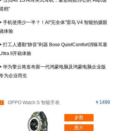
当贝Air 1S AI耳夹式耳机：重塑高效办公的“AI职场
搭档”
手机使用少一半？！AI“完全体”雷鸟 V4 智能拍摄眼
镜体验
打工人通勤“静音”利器 Bose QuietComfort消噪耳塞
Ultra II开箱体验
华为擎云将发布新一代鸿蒙电脑及鸿蒙电脑企业版
专为企业而生
￥1499
OPPO Watch S 智能手表
1
参数
图片