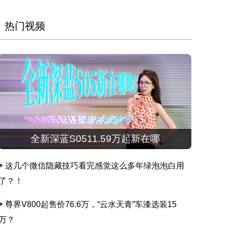
热门视频
全新深蓝S0511.59万起新在哪
这几个微信隐藏技巧看完感觉这么多年绿泡泡白用
了？！
尊界V800起售价76.6万，“云水天青”车漆选装15
万？