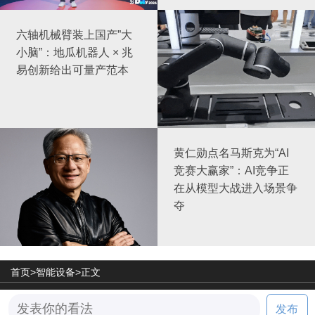
六轴机械臂装上国产”大
小脑”：地瓜机器人 × 兆
易创新给出可量产范本
黄仁勋点名马斯克为“AI
竞赛大赢家”：AI竞争正
在从模型大战进入场景争
夺
首页>
智能设备
>正文
©2026 天极网旗下网站
发布