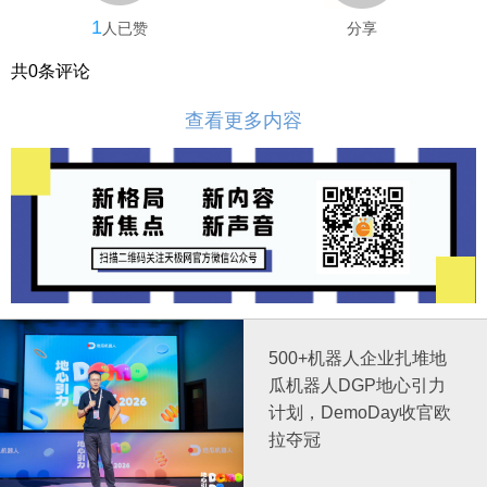
1
人已赞
分享
共
0
条评论
查看更多内容
500+机器人企业扎堆地
瓜机器人DGP地心引力
计划，DemoDay收官欧
拉夺冠