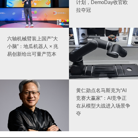
计划，DemoDay收官欧
拉夺冠
六轴机械臂装上国产”大
小脑”：地瓜机器人 × 兆
易创新给出可量产范本
黄仁勋点名马斯克为“AI
竞赛大赢家”：AI竞争正
在从模型大战进入场景争
夺