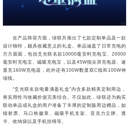
在产品阵容方面，绿联共推出了七款定制单品及一款
设计独特，颇具收藏意义的礼盒。单品涵盖了日常充电的
方方面面，包括爻光联名款10000毫安时充电宝、20000
毫安时充电宝、磁吸充电宝，以及45W指尖湃充电器、速
显充160W充电器，此外还有100W数显双C线和100W伸
缩线。
“爻光联名款电量满盈礼盒”内含多款精美定制周边，
将实用性与收藏价值完美结合。不仅如此，绿联还为购买
联动单品或礼盒的用户准备了丰厚的定制版周边赠品，如
镭射票、马口铁徽章、磁吸手机支架、亚克力立牌、透
卡、收纳袋以及手机挂绳等。