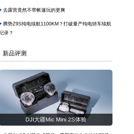
去露营竟然不带帐篷玩的更爽
腾势Z9S纯电续航1100KM？打破量产纯电轿车续航
纪录？
新品评测
DJI大疆Mic Mini 2S体验