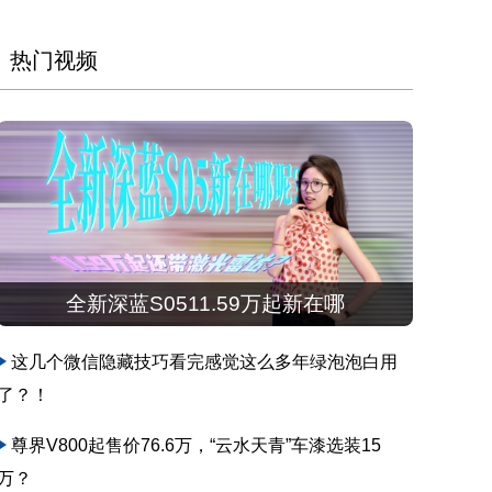
热门视频
全新深蓝S0511.59万起新在哪
这几个微信隐藏技巧看完感觉这么多年绿泡泡白用
了？！
尊界V800起售价76.6万，“云水天青”车漆选装15
万？