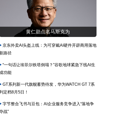
黄仁勋点名马斯克为
京东外卖AI头盔上线：为可穿戴AI硬件开辟商用落地
新路径
“一句话让埃菲尔铁塔倒塌？”谷歌地球紧急下线AI生
成功能
GT系列新一代旗舰蓄势待发，华为WATCH GT 7系
列定档8月5日！
字节整合飞书与豆包：AI企业服务竞争进入“落地争
夺战”