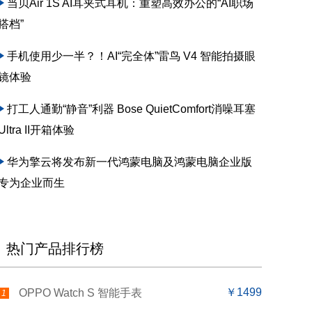
当贝Air 1S AI耳夹式耳机：重塑高效办公的“AI职场
搭档”
手机使用少一半？！AI“完全体”雷鸟 V4 智能拍摄眼
镜体验
打工人通勤“静音”利器 Bose QuietComfort消噪耳塞
Ultra II开箱体验
华为擎云将发布新一代鸿蒙电脑及鸿蒙电脑企业版
专为企业而生
热门产品排行榜
￥1499
OPPO Watch S 智能手表
1