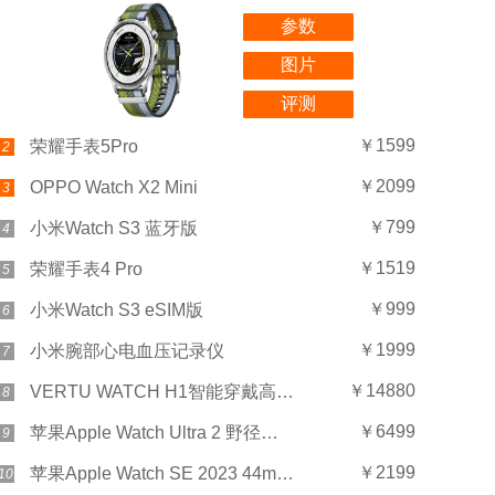
参数
图片
评测
￥1599
荣耀手表5Pro
2
￥2099
OPPO Watch X2 Mini
3
￥799
小米Watch S3 蓝牙版
4
￥1519
荣耀手表4 Pro
5
￥999
小米Watch S3 eSIM版
6
￥1999
小米腕部心电血压记录仪
7
￥14880
VERTU WATCH H1智能穿戴高奢男士女士威图礼盒
8
￥6499
苹果Apple Watch Ultra 2 野径回环式表带
9
￥2199
苹果Apple Watch SE 2023 44mm GPS 织物表带
10