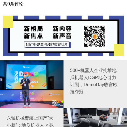
瓜机器人DGP地心引力
计划，DemoDay收官欧
拉夺冠
六轴机械臂装上国产”大
小脑”：地瓜机器人 × 兆
易创新给出可量产范本
黄仁勋点名马斯克为“AI
竞赛大赢家”：AI竞争正
在从模型大战进入场景争
夺